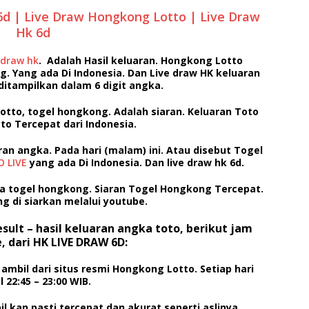
6d | Live Draw Hongkong Lotto | Live Draw
Hk 6d
e draw hk
.
Adalah Hasil keluaran. Hongkong Lotto
g.
Yang ada Di Indonesia. Dan
Live draw HK
keluaran
ditampilkan dalam 6 digit angka.
lotto
,
togel hongkong.
Adalah siaran. Keluaran
Toto
tto
Tercepat dari Indonesia.
ran angka. Pada hari (malam) ini. Atau disebut
Togel
 LIVE
yang ada Di Indonesia. Dan
live draw hk 6d
.
ka togel hongkong. Siaran Togel Hongkong Tercepat.
ng di siarkan melalui youtube.
sult –
hasil keluaran angka toto,
berikut jam
, dari HK LIVE DRAW 6D:
 ambil dari situs resmi Hongkong Lotto. Setiap hari
l
22:45 – 23:00 WIB
.
il kan pasti tercepat dan akurat seperti aslinya.