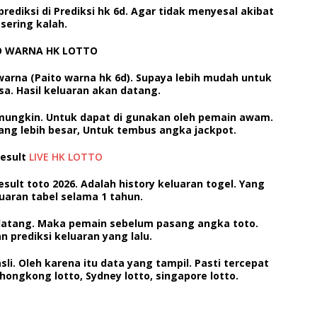
prediksi di
Prediksi hk 6d.
Agar tidak menyesal akibat
sering kalah.
O WARNA HK LOTTO
warna (
Paito warna hk 6d
). Supaya lebih mudah untuk
isa. Hasil keluaran akan datang.
mungkin. Untuk dapat di gunakan oleh pemain awam.
ang lebih besar, Untuk tembus angka jackpot.
Result
LIVE HK LOTTO
esult toto 2026. Adalah history keluaran togel. Yang
eluaran tabel selama 1 tahun.
n datang. Maka pemain sebelum pasang angka toto.
an prediksi keluaran yang lalu.
sli. Oleh karena itu data yang tampil. Pasti tercepat
 hongkong lotto, Sydney lotto, singapore lotto.