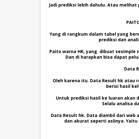
Jadi prediksi lebih dahulu. Atau melihat 
PAIT
Yang di rangkum dalam tabel yang ber
prediksi dan anal
Paito warna HK,
yang dibuat sesimple 
Dan di harapkan bisa dapat pelu
Data 
Oleh karena itu.
Data Result hk
atau r
berisi hasil k
Untuk prediksi hasil ke luaran aka
Selalu analisa d
Data Result hk.
Data diambil dari web a
dan akurat seperti aslinya. Yaitu