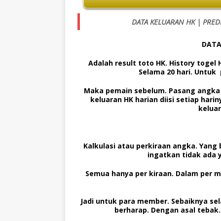
DATA KELUARAN HK | PREDI
DATA
Adalah result toto HK. History togel H
Selama 20 hari. Untuk 
Maka pemain sebelum. Pasang angka to
keluaran HK
harian diisi setiap hari
keluar
Kalkulasi atau perkiraan angka. Yang 
ingatkan tidak ada y
Semua hanya per kiraan. Dalam per m
Jadi untuk para member. Sebaiknya sela
berharap. Dengan asal tebak