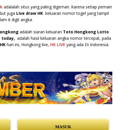
hk
adalalah situs yang paling digemari. Karena setiap pemain
ebut juga
Live draw HK
keluaran nomor togel yang tampil
lam 6 digit angka.
hongkong
adalah siaran keluaran
Toto Hongkong Lotto
e today,
adalah hasil keluaran angka nomor tercepat, pada
 HK
hari ini, Hongkong live,
HK LIVE
yang ada Di Indonesia.
MASUK