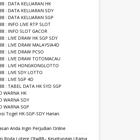
8 : DATA KELUARAN HK
8 : DATA KELUARAN SDY
8 : DATA KELUARAN SGP
8 : INFO LIVE RTP SLOT
8 : INFO SLOT GACOR
8 : LIVE DRAW HK SGP SDY
8 : LIVE DRAW MALAYSIA4D
8 : LIVE DRAW PCSO
8 : LIVE DRAW TOTOMACAU
8 : LIVE HONGKONGLOTTO
8 : LIVE SDY LOTTO
8 : LIVE SGP 4D
8 : TABEL DATA HK SYD SGP
O WARNA HK
O WARNA SDY
O WARNA SGP
ksi Togel HK-SGP-SDY Harian.
asan Anda Ingin Perjudian Online
em Roda Lotere Otw88– Keuntungan Utama