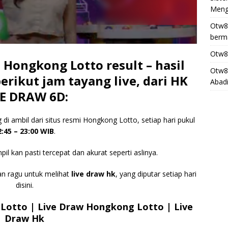
Meng
Otw88
berma
Otw88
 Hongkong Lotto result –
hasil
Otw8
erikut jam tayang live, dari HK
Abad
VE DRAW 6D:
 di ambil dari situs resmi Hongkong Lotto, setiap hari pukul
2:45 – 23:00 WIB
.
pil kan pasti tercepat dan akurat seperti aslinya.
an ragu untuk melihat
live draw hk
, yang diputar setiap hari
disini.
 Lotto | Live Draw
Hongkong Lotto | Live
Draw Hk