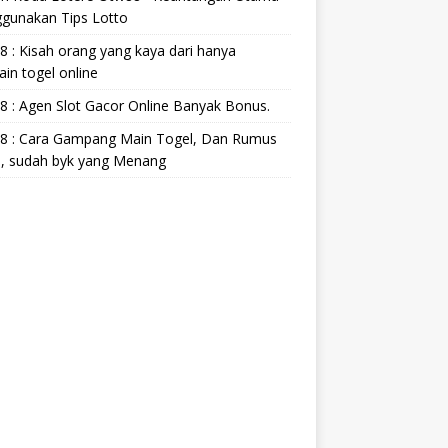
gunakan Tips Lotto
 : Kisah orang yang kaya dari hanya
in togel online
 : Agen Slot Gacor Online Banyak Bonus.
8 : Cara Gampang Main Togel, Dan Rumus
i, sudah byk yang Menang